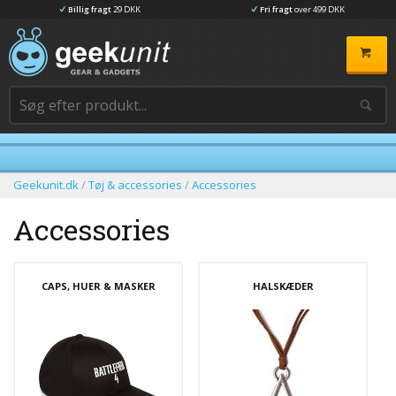
Billig fragt
29 DKK
Fri fragt
over 499 DKK
Geekunit.dk
/
Tøj & accessories
/
Accessories
Accessories
CAPS, HUER & MASKER
HALSKÆDER