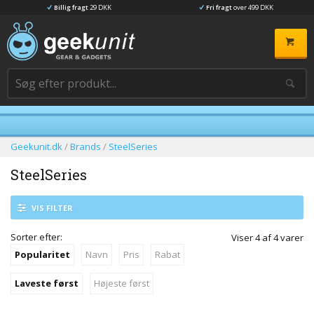
Billig fragt
29 DKK
Fri fragt
over 499 DKK
Geekunit.dk
/
Brands
/
SteelSeries
SteelSeries
VIS FILTER
Sorter efter:
Viser
4
af
4
varer
Popularitet
Navn
Pris
Rabat
Laveste først
Højeste først