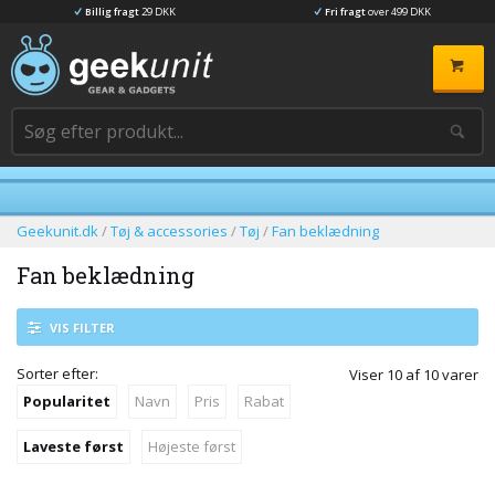
Billig fragt
29 DKK
Fri fragt
over 499 DKK
Geekunit.dk
/
Tøj & accessories
/
Tøj
/
Fan beklædning
Fan beklædning
VIS FILTER
Sorter efter:
Viser
10
af
10
varer
Popularitet
Navn
Pris
Rabat
Laveste først
Højeste først