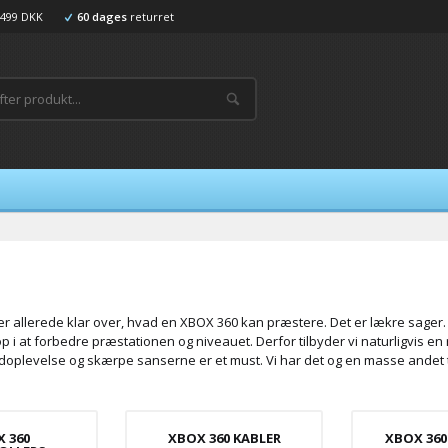
499 DKK
60 dages
returret
e er allerede klar over, hvad en XBOX 360 kan præstere. Det er lækre sager. 
 i at forbedre præstationen og niveauet. Derfor tilbyder vi naturligvis en
 lydoplevelse og skærpe sanserne er et must. Vi har det og en masse andet ti
 360
XBOX 360 KABLER
XBOX 360