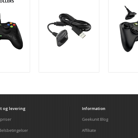
OLLERS
t og levering
Information
tpriser
Geekunit Blog
elsbetingelser
Affiliate