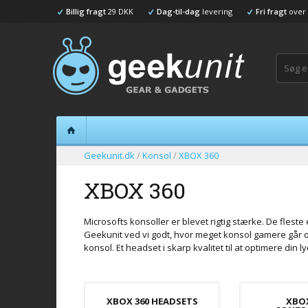
Billig fragt
29 DKK
Dag-til-dag
levering
Fri fragt
over 
Geekunit.dk
/
Konsol
/
XBOX 360
XBOX 360
Microsofts konsoller er blevet rigtig stærke. De flest
Geekunit ved vi godt, hvor meget konsol gamere går op
konsol. Et headset i skarp kvalitet til at optimere din
XBOX 360 HEADSETS
XBOX