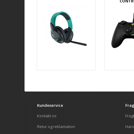
CONTR
Kundeservice
Frag
Kontakt os
Frag
Retur og reklamation
Hand