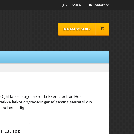
71 96 98 69
Kontakt os
INDKØBSKURV
Og til lækre sager hører lækkert tilbehør. Hos
 række lækre opgraderinger af gaming gearet til din
lbehør til dig.
 TILBEHØR