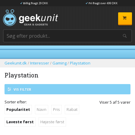
Billig fragt
29 DKK
Fri fragt
over 499 DKK
Geekunit.dk
/
Interesser
/
Gaming
/
Playstation
Playstation
VIS FILTER
Sorter efter:
Viser
5
af
5
varer
Popularitet
Navn
Pris
Rabat
Laveste først
Højeste først