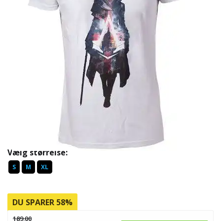
Vælg størrelse:
S
M
XL
DU SPARER 58%
189,00