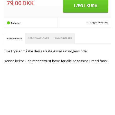
79,00
DKK
LÆG I KURV
1-2 dages levering
På lager
SPECIFIKATIONER
ANMELDELSER
BESKRIVELSE
Evie Frye er måske den sejeste Assassin nogensinde!
Denne lækre T-shirt er et must-have for alle Assassins Creed fans!