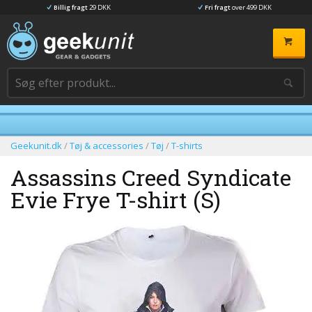
Billig fragt
29 DKK
Fri fragt
over 499 DKK
Geekunit.dk
/
Tøj & accessories
/
Tøj
/
T-shirts
Assassins Creed Syndicate
Evie Frye T-shirt (S)