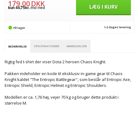
179,00
DKK
LÆG I KURV
1-2 dages levering
På lager
SPECIFIKATIONER
ANMELDELSER
BESKRIVELSE
Rigtig fed t-shirt der viser Dota 2 heroen Chaos Knight.
Pakken indeholder en kode til eksklusiv in-game gear til Chaos
Knight kaldet "The Entropic Battlegear", som består af Entropic Axe,
Entropic Shield, Entropic Helmet og Entropic Shoulders.
Modellen er ca. 1,76 høj, vejer 70 kg og bruger dette produkt i
størrelse M.