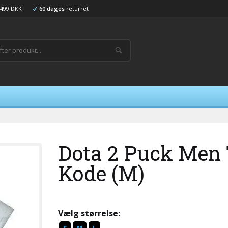
499 DKK
60 dages
returret
Dota 2 Puck Men 
Kode (M)
Vælg størrelse: