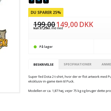
S
M
L
DU SPARER 25%
199,00
149,00
DKK
På lager
SPECIFIKATIONER
ANME
BESKRIVELSE
Super fed Dota 2 t-shirt, hvor der er flot artwork med P
eksklusiv in-game item til Puck.
Modellen er ca. 1,87 høj, vejer 75 kg og bruger dette pro