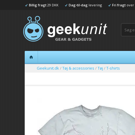
Billig fragt
29 DKK
Dag-til-dag
levering
Fri fragt
over 
Geekunit.dk
/
Tøj & accessories
/
Tøj
/
T-shirts