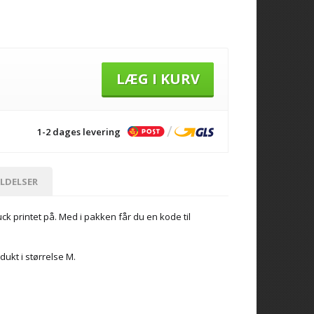
LÆG I KURV
1-2 dages levering
LDELSER
uck printet på. Med i pakken får du en kode til
dukt i størrelse M.