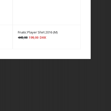
Fnatic Player Shirt 2016 (M)
Fnatic Zipped Ho
449,00
199,00
DKK
599,00
399,00
D