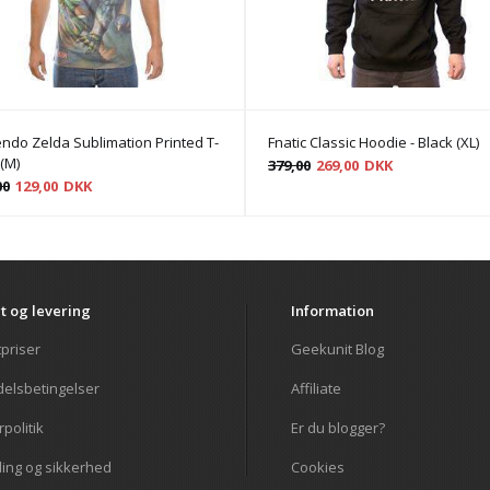
endo Zelda Sublimation Printed T-
Fnatic Classic Hoodie - Black (XL)
 (M)
379,00
269,00
DKK
00
129,00
DKK
t og levering
Information
tpriser
Geekunit Blog
elsbetingelser
Affiliate
politik
Er du blogger?
ling og sikkerhed
Cookies