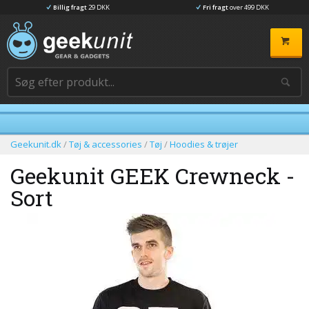
Billig fragt
29 DKK
Fri fragt
over 499 DKK
Geekunit.dk
/
Tøj & accessories
/
Tøj
/
Hoodies & trøjer
Geekunit GEEK Crewneck -
Sort