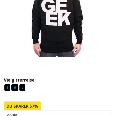
Vælg størrelse:
S
M
L
DU SPARER 57%
299,00