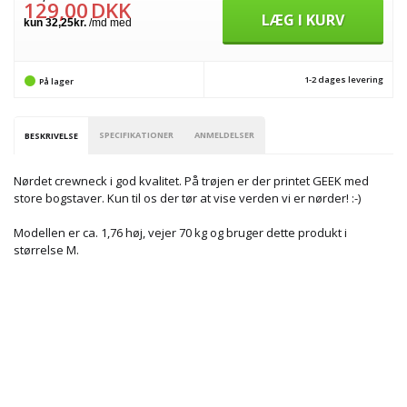
129,00
DKK
LÆG I KURV
1-2 dages levering
På lager
SPECIFIKATIONER
ANMELDELSER
BESKRIVELSE
Nørdet crewneck i god kvalitet. På trøjen er der printet GEEK med
store bogstaver. Kun til os der tør at vise verden vi er nørder! :-)
Modellen er ca. 1,76 høj, vejer 70 kg og bruger dette produkt i
størrelse M.