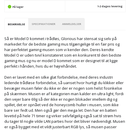
1-2 dages levering
På lager
SPECIFIKATIONER
ANMELDELSER
BESKRIVELSE
Så er Model D kommet i trådløs, Glorious har stensat sig selv på
markedet for de bedste gaming mus tilgængelige til en fair pris og
har perfektet gaming musen som vi kender den. Deres kendte
Model O er uden tvivl konstateret som en konkurent til den bedste
gaming mus og nu er model D kommet som er designet til at ligge
perfekt i hånden, hvis du er højrehåndet.
Den er lavet med en silke glat forbindelse, med deres industri
ledende trådløse forbindelse, så uanset hvor hurtigt du klikker eller
bevæger musen føler du ikke er der er nogen som helst fosinkelse
på skærmen. Musen er af kategorien man kalder en ultra light, fordi
den vejer bare 69g så der ikke er nogen blokader imellem dig og
spillet, det er opnået ved de honeycomb huller i musen, som ikke
bare ser fedt ud. Men også gør den mega let. Den har en batteri
levetid på hele 71 timer og virker selvfølgelig også sat til strøm hvis
du tager til nogle vilde LAN parties hvor det bliver nødvendigt. Musen
er også bygget med et vildt justerbart RGB lys, så musen passer