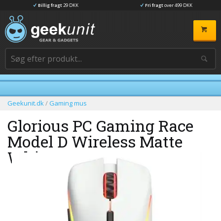
Billig fragt
29 DKK
Fri fragt
over 499 DKK
Geekunit.dk
/
Gaming mus
Glorious PC Gaming Race
Model D Wireless Matte
White