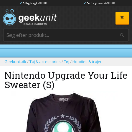
Billig fragt
29 DKK
Fri fragt
over 499 DKK
Geekunit.dk
/
Tøj & accessories
/
Tøj
/
Hoodies & trøjer
Nintendo Upgrade Your Life
Sweater (S)