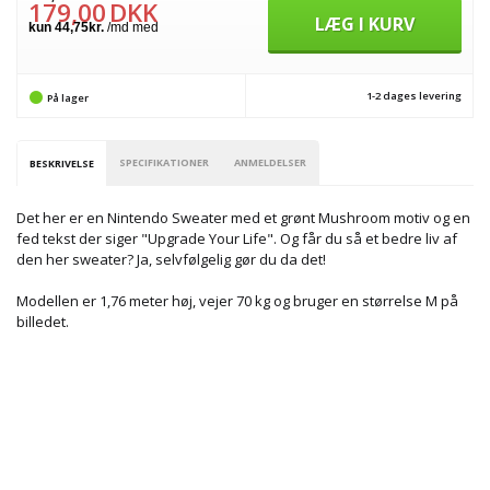
179,00
DKK
LÆG I KURV
1-2 dages levering
På lager
SPECIFIKATIONER
ANMELDELSER
BESKRIVELSE
Det her er en Nintendo Sweater med et grønt Mushroom motiv og en
fed tekst der siger "Upgrade Your Life". Og får du så et bedre liv af
den her sweater? Ja, selvfølgelig gør du da det!
Modellen er 1,76 meter høj, vejer 70 kg og bruger en størrelse M på
billedet.