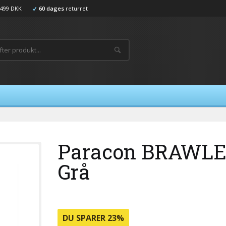
499 DKK
60 dages
returret
Paracon BRAWLER
Grå
DU SPARER 23%