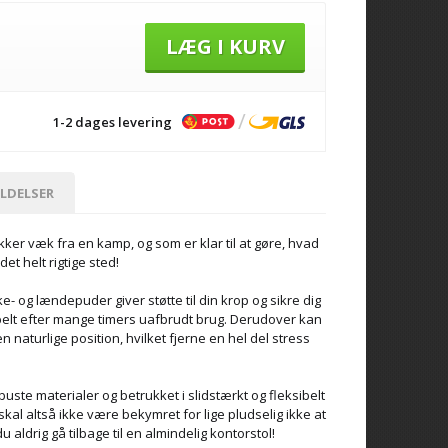
LÆG I KURV
1-2 dages levering
LDELSER
ker væk fra en kamp, og som er klar til at gøre, hvad
det helt rigtige sted!
g lændepuder giver støtte til din krop og sikre dig
abelt efter mange timers uafbrudt brug. Derudover kan
 naturlige position, hvilket fjerne en hel del stress
buste materialer og betrukket i slidstærkt og fleksibelt
al altså ikke være bekymret for lige pludselig ikke at
du aldrig gå tilbage til en almindelig kontorstol!