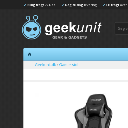
Billig fragt
29 DKK
Dag-til-dag
levering
Fri fragt
over 
Geekunit.dk
/
Gamer stol