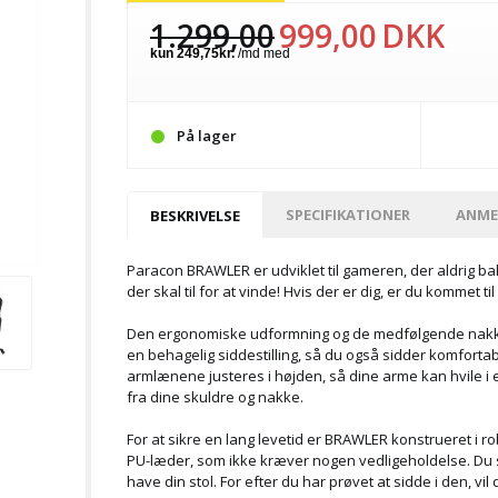
1.299,00
999,00
DKK
På lager
SPECIFIKATIONER
ANME
BESKRIVELSE
Paracon BRAWLER er udviklet til gameren, der aldrig bak
der skal til for at vinde! Hvis der er dig, er du kommet til 
Den ergonomiske udformning og de medfølgende nakke- o
en behagelig siddestilling, så du også sidder komfort
armlænene justeres i højden, så dine arme kan hvile i en
fra dine skuldre og nakke.
For at sikre en lang levetid er BRAWLER konstrueret i ro
PU-læder, som ikke kræver nogen vedligeholdelse. Du sk
have din stol. For efter du har prøvet at sidde i den, vil 