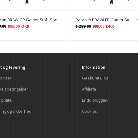
con BRAWLER Gamer Stol - Sort
Paracon BRAWLER Gamer Stol - H
9,00
999,00
DKK
1.299,00
999,00
DKK
t og levering
Information
tpriser
Geekunit Blog
elsbetingelser
Affiliate
politik
Er du blogger?
ling og sikkerhed
Cookies