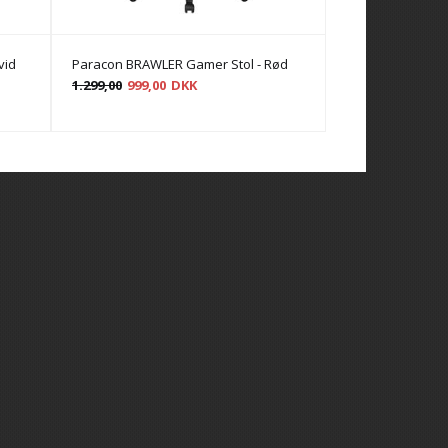
vid
Paracon BRAWLER Gamer Stol - Rød
Paracon BRAWLE
1.299,00
999,00
DKK
1.299,00
999,00