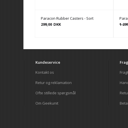
Paracon Rubber Casters - Sort
Para
299,00
DKK
1.29
Kundeservice
Frag
Kontakt os
Frag
Retur og reklamation
Hand
Ofte stillede spørgsmål
Retur
Om Geekunit
Beta