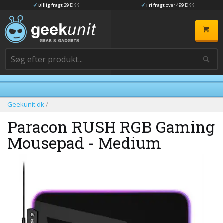
Billig fragt
29 DKK
Fri fragt
over 499 DKK
Geekunit.dk
/
Paracon RUSH RGB Gaming
Mousepad - Medium