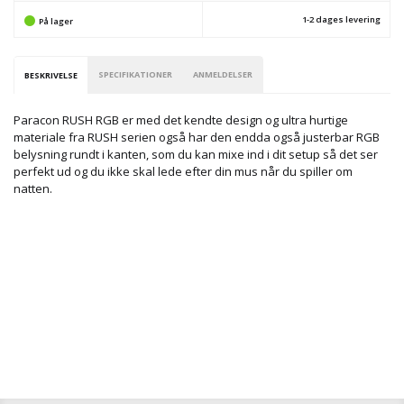
1-2 dages levering
På lager
SPECIFIKATIONER
ANMELDELSER
BESKRIVELSE
Paracon RUSH RGB er med det kendte design og ultra hurtige
materiale fra RUSH serien også har den endda også justerbar RGB
belysning rundt i kanten, som du kan mixe ind i dit setup så det ser
perfekt ud og du ikke skal lede efter din mus når du spiller om
natten.