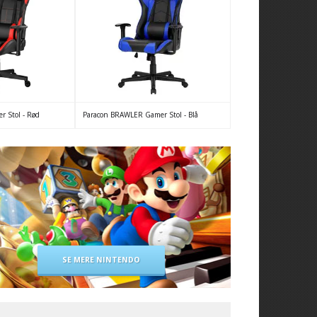
 Stol - Rød
Paracon BRAWLER Gamer Stol - Blå
SE MERE NINTENDO