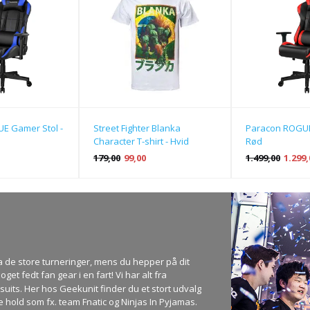
Street Fighter Blanka
E Gamer Stol -
Paracon ROGUE
Character T-shirt - Hvid
Rød
179,00
99,00
1.499,00
1.299,
a de store turneringer, mens du hepper på dit
get fedt fan gear i en fart! Vi har alt fra
psuits. Her hos Geekunit finder du et stort udvalg
 hold som fx. team Fnatic og Ninjas In Pyjamas.