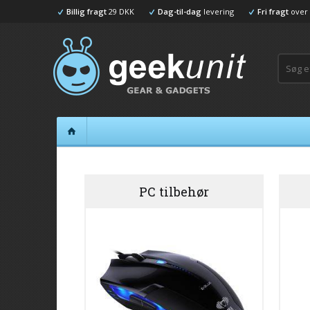
Billig fragt
29 DKK
Dag-til-dag
levering
Fri fragt
over 
PC tilbehør