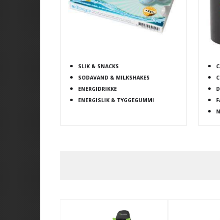
SLIK & SNACKS
C
SODAVAND & MILKSHAKES
C
ENERGIDRIKKE
D
ENERGISLIK & TYGGEGUMMI
F
N