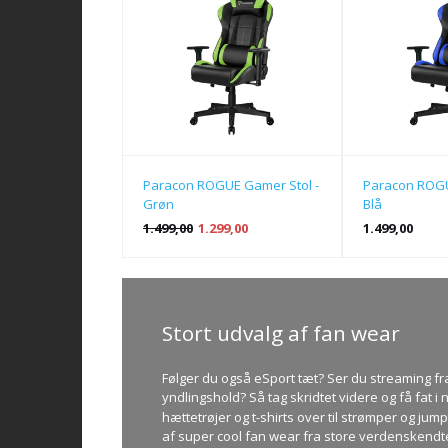
Paracon ROGUE Gamer Stol -
Paracon ROGU
Grøn
Blå
1.499,00
1.299,00
1.499,00
Stort udvalg af fan wear
Følger du også eSport tæt? Ser du streaming fr
yndlingshold? Så tag skridtet videre og få fat i no
hættetrøjer
og t-shirts over til strømper og jum
af super cool fan wear fra store verdenskendte