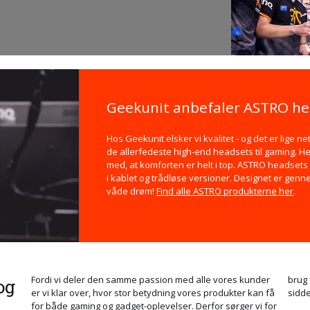
Geekunit anbefaler ASTRO he
Hos Geekunit elsker vi kvalitet - og det er lige 
de allerfedeste high-end headsets til gaming. Her
med, at komforten er helt i top. ASTRO headset
i kablet og trådløse versioner. Designet er genn
våde drøm!
Find alle ASTRO produkterne her
.
Fordi vi deler den samme passion med alle vores kunder
brug 
og
er vi klar over, hvor stor betydning vores produkter kan få
sidde
for både gaming og gadget-oplevelser. Derfor sørger vi for