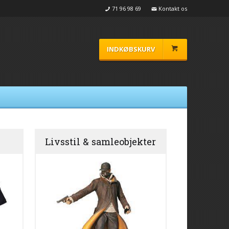
71 96 98 69
Kontakt os
INDKØBSKURV
Livsstil & samleobjekter