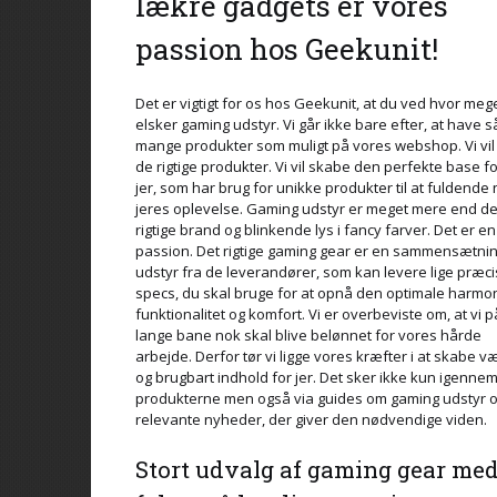
lækre gadgets er vores
passion hos Geekunit!
Det er vigtigt for os hos Geekunit, at du ved hvor mege
elsker gaming udstyr. Vi går ikke bare efter, at have s
mange produkter som muligt på vores webshop. Vi vi
de rigtige produkter. Vi vil skabe den perfekte base fo
jer, som har brug for unikke produkter til at fuldende
jeres oplevelse. Gaming udstyr er meget mere end de
rigtige brand og blinkende lys i fancy farver. Det er en
passion. Det rigtige gaming gear er en sammensætnin
udstyr fra de leverandører, som kan levere lige præci
specs, du skal bruge for at opnå den optimale harmon
funktionalitet og komfort. Vi er overbeviste om, at vi 
lange bane nok skal blive belønnet for vores hårde
arbejde. Derfor tør vi ligge vores kræfter i at skabe v
og brugbart indhold for jer. Det sker ikke kun igenne
produkterne men også via guides om gaming udstyr 
relevante nyheder, der giver den nødvendige viden.
Stort udvalg af gaming gear me