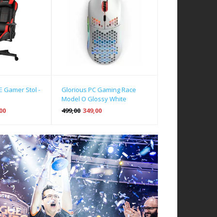
Glorious PC Gaming Race
 Gamer Stol -
Model O Glossy White
499,00
349,00
00