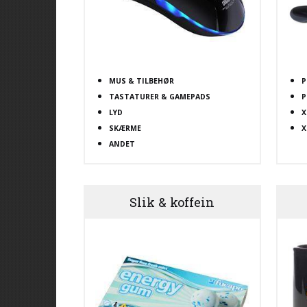
MUS & TILBEHØR
P
TASTATURER & GAMEPADS
P
LYD
X
SKÆRME
X
ANDET
Slik & koffein