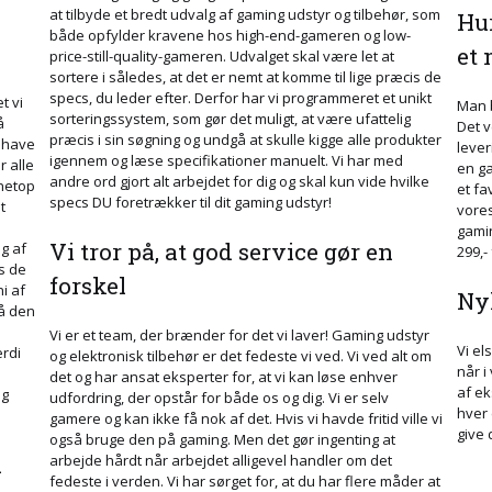
at tilbyde et bredt udvalg af gaming udstyr og tilbehør, som
Hur
både opfylder kravene hos high-end-gameren og low-
et 
price-still-quality-gameren. Udvalget skal være let at
sortere i således, at det er nemt at komme til lige præcis de
specs, du leder efter. Derfor har vi programmeret et unikt
t vi
Man b
sorteringssystem, som gør det muligt, at være ufattelig
å
Det v
præcis i sin søgning og undgå at skulle kigge alle produkter
l have
lever
igennem og læse specifikationer manuelt. Vi har med
r alle
en ga
andre ord gjort alt arbejdet for dig og skal kun vide hvilke
 netop
et fa
specs DU foretrækker til dit gaming udstyr!
t
vores
gamin
Vi tror på, at god service gør en
g af
299,- 
s de
forskel
i af
Nyh
på den
Vi er et team, der brænder for det vi laver! Gaming udstyr
Vi el
ærdi
og elektronisk tilbehør er det fedeste vi ved. Vi ved alt om
når i
m
det og har ansat eksperter for, at vi kan løse enhver
af e
og
udfordring, der opstår for både os og dig. Vi er selv
hver 
gamere og kan ikke få nok af det. Hvis vi havde fritid ville vi
give 
også bruge den på gaming. Men det gør ingenting at
d
arbejde hårdt når arbejdet alligevel handler om det
fedeste i verden. Vi har sørget for, at du har flere måder at