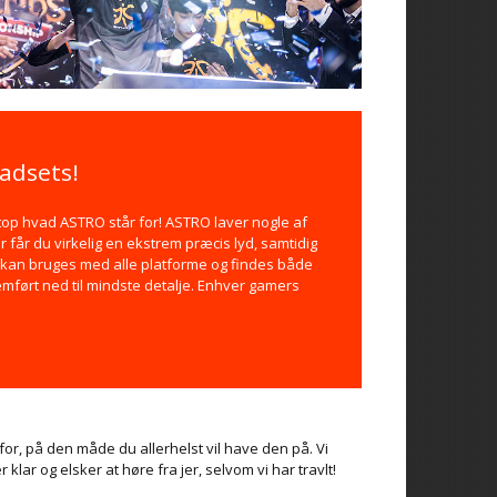
adsets!
netop hvad ASTRO står for! ASTRO laver nogle af
 får du virkelig en ekstrem præcis lyd, samtidig
s kan bruges med alle platforme og findes både
emført ned til mindste detalje. Enhver gamers
for, på den måde du allerhelst vil have den på. Vi
r klar og elsker at høre fra jer, selvom vi har travlt!