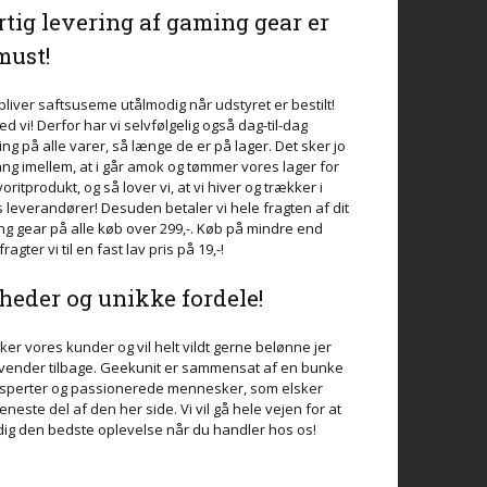
tig levering af gaming gear er
must!
liver saftsuseme utålmodig når udstyret er bestilt!
ed vi! Derfor har vi selvfølgelig også dag-til-dag
ing på alle varer, så længe de er på lager. Det sker jo
ng imellem, at i går amok og tømmer vores lager for
voritprodukt, og så lover vi, at vi hiver og trækker i
 leverandører! Desuden betaler vi hele fragten af dit
g gear på alle køb over 299,-. Køb på mindre end
fragter vi til en fast lav pris på 19,-!
eder og unikke fordele!
sker vores kunder og vil helt vildt gerne belønne jer
 vender tilbage. Geekunit er sammensat af en bunke
ksperter og passionerede mennesker, som elsker
eneste del af den her side. Vi vil gå hele vejen for at
dig den bedste oplevelse når du handler hos os!